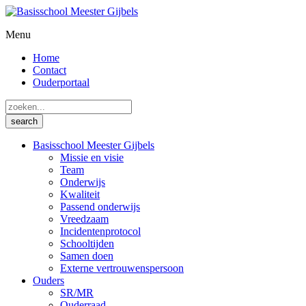
Menu
Home
Contact
Ouderportaal
Basisschool Meester Gijbels
Missie en visie
Team
Onderwijs
Kwaliteit
Passend onderwijs
Vreedzaam
Incidentenprotocol
Schooltijden
Samen doen
Externe vertrouwenspersoon
Ouders
SR/MR
Ouderraad