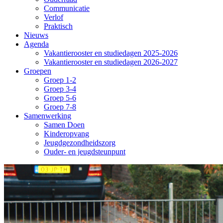
Communicatie
Verlof
Praktisch
Nieuws
Agenda
Vakantierooster en studiedagen 2025-2026
Vakantierooster en studiedagen 2026-2027
Groepen
Groep 1-2
Groep 3-4
Groep 5-6
Groep 7-8
Samenwerking
Samen Doen
Kinderopvang
Jeugdgezondheidszorg
Ouder- en jeugdsteunpunt