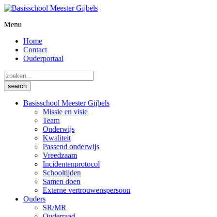
Menu
Home
Contact
Ouderportaal
Basisschool Meester Gijbels
Missie en visie
Team
Onderwijs
Kwaliteit
Passend onderwijs
Vreedzaam
Incidentenprotocol
Schooltijden
Samen doen
Externe vertrouwenspersoon
Ouders
SR/MR
Ouderraad