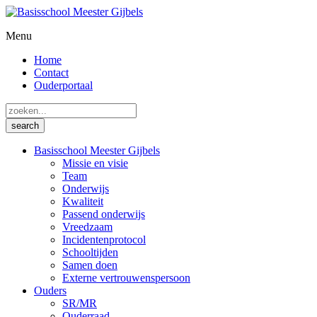
Menu
Home
Contact
Ouderportaal
Basisschool Meester Gijbels
Missie en visie
Team
Onderwijs
Kwaliteit
Passend onderwijs
Vreedzaam
Incidentenprotocol
Schooltijden
Samen doen
Externe vertrouwenspersoon
Ouders
SR/MR
Ouderraad