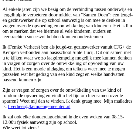
Al enkele jaren zijn we bezig om de verbinding tussen onderwijs en
jeugdhulp te verbeteren door middel van “Samen Doen”: een jeugd-
en gezinswerker die op school aanwezig is om mee te denken in
vragen over de opvoeding en ontwikkeling van kinderen. Het is fijn
om te merken dat we hiermee al vele kinderen, ouders en
leerkrachten succesvol hebben kunnen ondersteunen.
Ik (Femke Verhees) ben als jeugd-en gezinswerker vanuit CJG+ de
Kempen verbonden aan basisschool Sinte Lucij. Dit om samen met
u te kijken waar we zo laagdrempelig mogelijk mee kunnen denken
in vragen of zorgen over de ontwikkeling of opvoeding van uw
kind. Het is een mooie uitdaging om telkens weer mee te mogen
puzzelen wat het gedrag van een kind zegt en welke handvatten
passend kunnen zijn.
Zijn er vragen of zorgen over de ontwikkeling van uw kind of
rondom de opvoeding en vindt u het fijn om hier samen over te
sparren? Weet mij dan te vinden, ik denk graag mee. Mijn mailadres
is:
f.verhees@kempengemeenten.nl
.
Ik zal ook elke donderdagochtend in de even weken van 08.15-
12.00u fysiek aanwezig zijn op school.
Wie weet tot ziens!