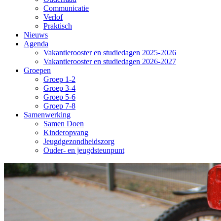
Communicatie
Verlof
Praktisch
Nieuws
Agenda
Vakantierooster en studiedagen 2025-2026
Vakantierooster en studiedagen 2026-2027
Groepen
Groep 1-2
Groep 3-4
Groep 5-6
Groep 7-8
Samenwerking
Samen Doen
Kinderopvang
Jeugdgezondheidszorg
Ouder- en jeugdsteunpunt