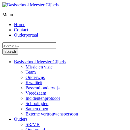
Menu
Home
Contact
Ouderportaal
Basisschool Meester Gijbels
Missie en visie
Team
Onderwijs
Kwaliteit
Passend onderwijs
Vreedzaam
Incidentenprotocol
Schooltijden
Samen doen
Externe vertrouwenspersoon
Ouders
SR/MR
Ouderraad